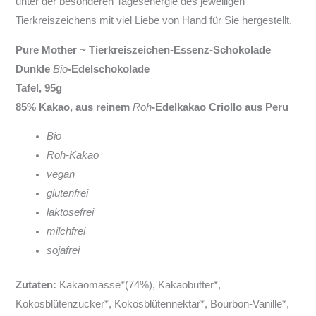
unter der besonderen Tagesenergie des jeweiligen
Tierkreiszeichens mit viel Liebe von Hand für Sie hergestellt.
Pure Mother ~ Tierkreiszeichen-Essenz-Schokolade
Dunkle
Bio
-Edelschokolade
Tafel, 95g
85% Kakao, aus reinem
Roh
-Edelkakao Criollo aus Peru
Bio
Roh-Kakao
vegan
glutenfrei
laktosefrei
milchfrei
sojafrei
Zutaten:
Kakaomasse*(74%), Kakaobutter*,
Kokosblütenzucker*, Kokosblütennektar*, Bourbon-Vanille*,