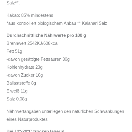
Salz**.
Kakao: 85% mindestens
*aus kontrolliert biologischem Anbau ** Kalahari Salz
Durchschnittliche Nährwerte pro 100 g
Brennwert 2542KJ/608kcal
Fett 51g
-davon gesättigte Fettsäuren 30g
Kohlenhydrate 23g
-davon Zucker 10g
Ballaststoffe 8g
Eiweiß 11g
Salz 0,08g
Nährwertangaben unterliegen den natürlichen Schwankungen
eines Naturproduktes
Bei 12°-20°C trocken lagern!