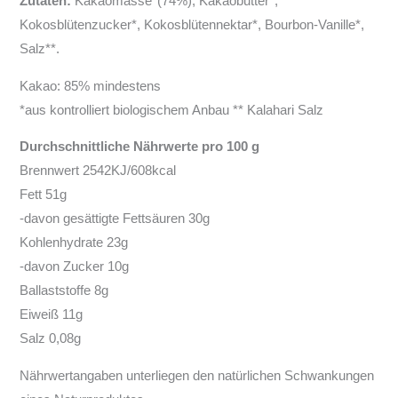
Zutaten:
Kakaomasse*(74%), Kakaobutter*,
Kokosblütenzucker*, Kokosblütennektar*, Bourbon-Vanille*,
Salz**.
Kakao: 85% mindestens
*aus kontrolliert biologischem Anbau ** Kalahari Salz
Durchschnittliche Nährwerte pro 100 g
Brennwert 2542KJ/608kcal
Fett 51g
-davon gesättigte Fettsäuren 30g
Kohlenhydrate 23g
-davon Zucker 10g
Ballaststoffe 8g
Eiweiß 11g
Salz 0,08g
Nährwertangaben unterliegen den natürlichen Schwankungen