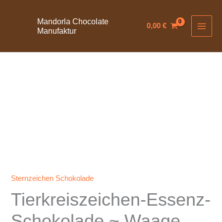
Zum
Inhalt
Mandorla Chocolate
0,00
€
Manufaktur
springen
Tierkreiszeichen-
Essenz-
Schokolade
~
Waage
Menge
Sternzeichen Schokolade
Tierkreiszeichen-Essenz-
Schokolade ~ Waage