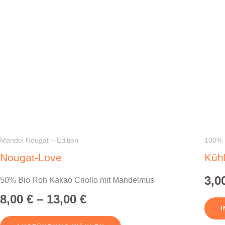
Varianten
auf.
Die
Optionen
können
auf
der
Produktseite
gewählt
werden
Mandel Nougat ~ Edition
100% 
Nougat-Love
Kühl
3,0
50% Bio Roh Kakao Criollo mit Mandelmus
8,00
€
–
13,00
€