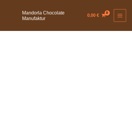
Zum
Inhalt
Mandorla Chocolate
0,00
€
Manufaktur
springen