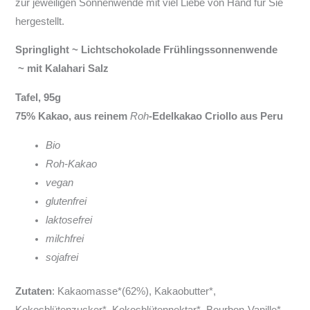
zur jeweiligen Sonnenwende mit viel Liebe von Hand für Sie
hergestellt.
Springlight ~ Lichtschokolade Frühlingssonnenwende
~ mit Kalahari Salz
Tafel, 95g
75% Kakao, aus reinem
Roh
-Edelkakao Criollo aus Peru
Bio
Roh-Kakao
vegan
glutenfrei
laktosefrei
milchfrei
sojafrei
Zutaten
: Kakaomasse*(62%), Kakaobutter*,
Kokosblütenzucker*, Kokosblütennektar*, Bourbon-Vanille*,