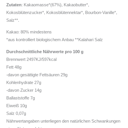
Zutaten
: Kakaomasse*(67%), Kakaobutter*,
Kokosblütenzucker*, Kokosblütennektar*, Bourbon-Vanille*,
Salz**.
Kakao: 80% mindestens
*aus kontrolliert biologischem Anbau **Kalahari Salz
Durchschnittliche Nährwerte pro 100 g
Brennwert 2497KJ/597kcal
Fett 48g
-davon gesättigte Fettsäuren 29g
Kohlenhydrate 27g
-davon Zucker 14g
Ballaststoffe 7g
Eiweiß 10g
Salz 0,07g
Nährwertangaben unterliegen den natürlichen Schwankungen