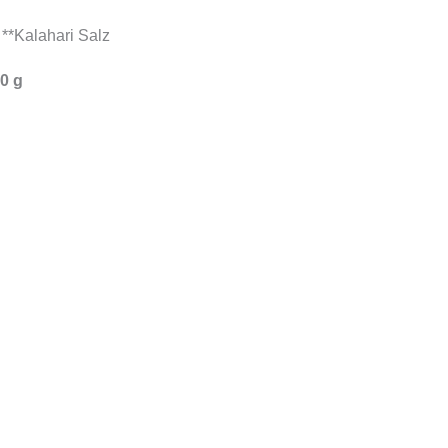
 **Kalahari Salz
0 g