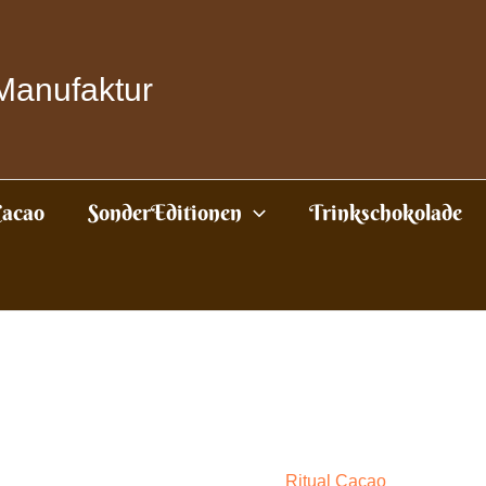
Manufaktur
Cacao
SonderEditionen
Trinkschokolade
Ritual Cacao