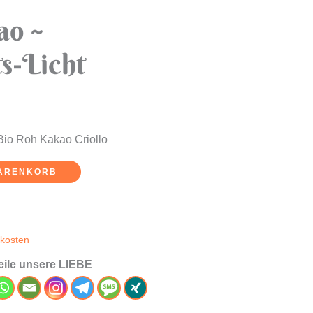
ao ~
s-Licht
io Roh Kakao Criollo
WARENKORB
kosten
teile unsere LIEBE