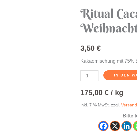
Ritual
Ritual Cac
Cacao
~
Weihnacht
Weihnachts-
Licht
Menge
3,50
€
Kakaomischung mit 75% B
IN DEN 
175,00
€
/
kg
inkl. 7 % MwSt.
zzgl.
Versand
Bitte 