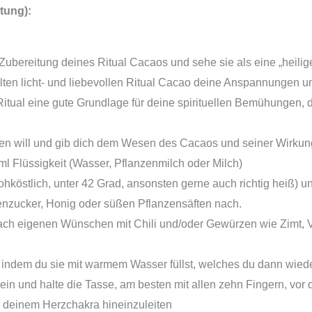
tung):
Zubereitung deines Ritual Cacaos und sehe sie als eine „heilige 
llten licht- und liebevollen Ritual Cacao deine Anspannungen un
Ritual eine gute Grundlage für deine spirituellen Bemühungen,
n will und gib dich dem Wesen des Cacaos und seiner Wirkung
l Flüssigkeit (Wasser, Pflanzenmilch oder Milch)
rohköstlich, unter 42 Grad, ansonsten gerne auch richtig heiß) u
enzucker, Honig oder süßen Pflanzensäften nach.
ach eigenen Wünschen mit Chili und/oder Gewürzen wie Zimt, 
 indem du sie mit warmem Wasser füllst, welches du dann wiede
ein und halte die Tasse, am besten mit allen zehn Fingern, vor
s deinem Herzchakra hineinzuleiten