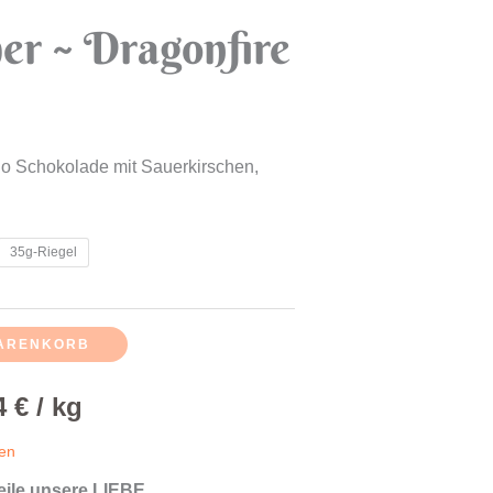
er ~ Dragonfire
o Schokolade mit Sauerkirschen,
35g-Riegel
WARENKORB
84
€
/
kg
ten
teile unsere LIEBE