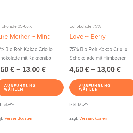
Die
onen
Optionen
en
können
hokolade 85-86%
Schokolade 75%
auf
ure Mother ~ Mind
Love ~ Berry
der
% Bio Roh Kakao Criollo
75% Bio Roh Kakao Criollo
ktseite
Produktseite
hokolade mit Kakaonibs
Schokolade mit Himbeeren
hlt
gewählt
en
werden
,50
€
–
13,00
€
4,50
€
–
13,00
€
AUSFÜHRUNG
AUSFÜHRUNG
WÄHLEN
WÄHLEN
kl. MwSt.
inkl. MwSt.
gl.
Versandkosten
zzgl.
Versandkosten