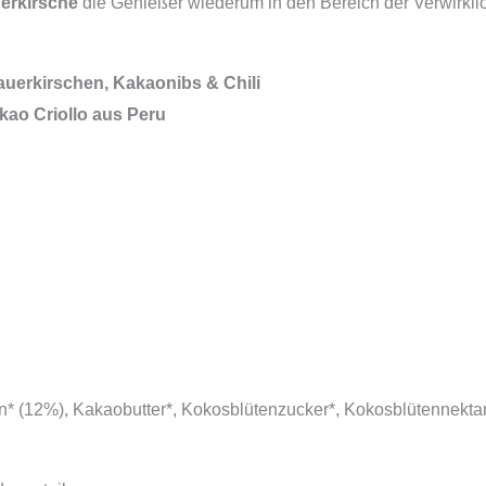
erkirsche
die Genießer wiederum in den Bereich der Verwirkli
auerkirschen, Kakaonibs & Chili
kao Criollo aus Peru
* (12%), Kakaobutter*, Kokosblütenzucker*, Kokosblütennektar