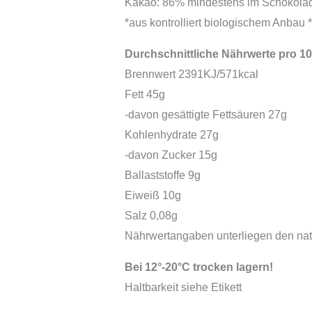
Kakao: 86% mindestens im Schokolad
*aus kontrolliert biologischem Anbau *
Durchschnittliche Nährwerte pro 10
Brennwert 2391KJ/571kcal
Fett 45g
-davon gesättigte Fettsäuren 27g
Kohlenhydrate 27g
-davon Zucker 15g
Ballaststoffe 9g
Eiweiß 10g
Salz 0,08g
Nährwertangaben unterliegen den na
Bei 12°-20°C trocken lagern!
Haltbarkeit siehe Etikett