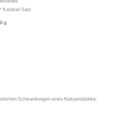
enanteil
* Kalahari Salz
0 g
türlichen Schwankungen eines Naturproduktes.