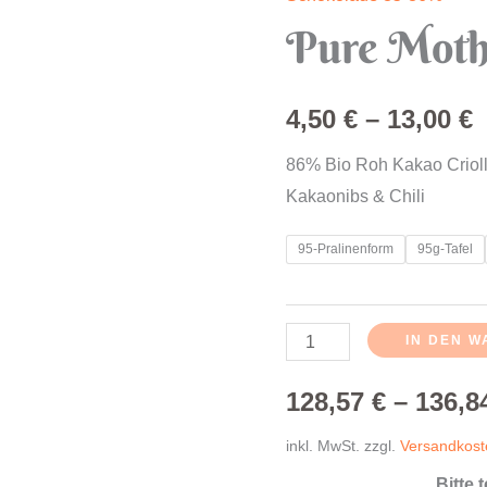
Pure
Pure Moth
Mother
~
Dragonfire
4,50
€
–
13,00
€
Menge
86% Bio Roh Kakao Crioll
Kakaonibs & Chili
95-Pralinenform
95g-Tafel
IN DEN 
128,57
€
–
136,
inkl. MwSt.
zzgl.
Versandkos
Bitte 