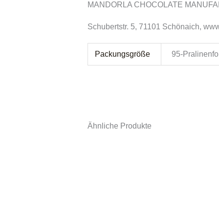
MANDORLA CHOCOLATE MANUFAKTU
Schubertstr. 5, 71101 Schönaich, ww
Packungsgröße
95-Pralinenfo
Ähnliche Produkte
Dies
Prod
weist
mehr
Varia
auf.