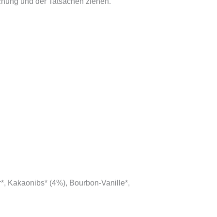
chung und der Tatsachen ziehen.
*, Kakaonibs* (4%), Bourbon-Vanille*,