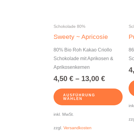
Die
Opti
könn
Schokolade 80%
Sc
auf
Sweety ~ Apricosie
P
der
80% Bio Roh Kakao Criollo
86
Produ
Schokolade mit Aprikosen &
Sc
gewä
Aprikosenkernen
werd
4
4,50
€
–
13,00
€
AUSFÜHRUNG
WÄHLEN
in
inkl. MwSt.
zz
zzgl.
Versandkosten