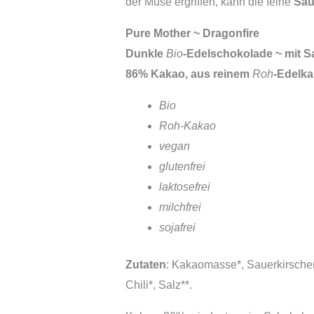
der Muse ergriffen, kann die feine
Sau
Pure Mother ~ Dragonfire
Dunkle
Bio
-Edelschokolade ~ mit S
86% Kakao, aus reinem
Roh
-Edelka
Bio
Roh-Kakao
vegan
glutenfrei
laktosefrei
milchfrei
sojafrei
Zutaten
: Kakaomasse*, Sauerkirschen
Chili*, Salz**.