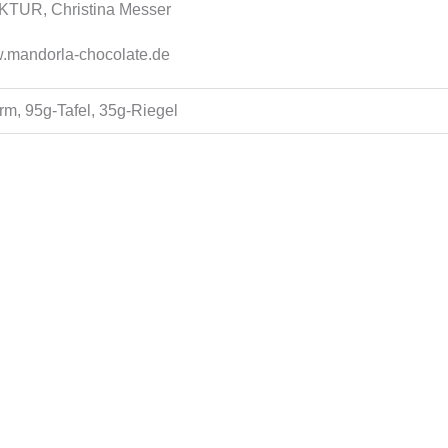
R, Christina Messer
w.mandorla-chocolate.de
rm, 95g-Tafel, 35g-Riegel
es
Dieses
ukt
Produkt
weist
ere
mehrere
nten
Varianten
auf.