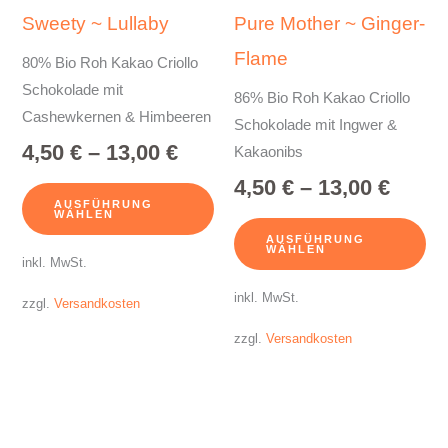
können
kö
Sweety ~ Lullaby
Pure Mother ~ Ginger-
auf
auf
Flame
der
der
80% Bio Roh Kakao Criollo
Produktseite
Pro
Schokolade mit
86% Bio Roh Kakao Criollo
gewählt
gew
Cashewkernen & Himbeeren
Schokolade mit Ingwer &
werden
we
4,50
€
–
13,00
€
Kakaonibs
4,50
€
–
13,00
€
AUSFÜHRUNG
WÄHLEN
AUSFÜHRUNG
WÄHLEN
inkl. MwSt.
inkl. MwSt.
zzgl.
Versandkosten
zzgl.
Versandkosten
Dieses
Produkt