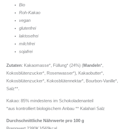
Bio
Roh-Kakao
vegan
glutenfrei
laktosefrei
milchfrei
sojafrei
Zutaten
: Kakaomasse*, Füllung* (24%) (
Mandeln
*,
Kokosblütenzucker*, Rosenwasser*), Kakaobutter*,
Kokosblütenzucker*, Kokosblütennektar*, Bourbon-Vanille*,
Salz**.
Kakao: 85% mindestens im Schokoladenanteil
*aus kontrolliert biologischem Anbau ** Kalahari Salz
Durchschnittliche Nährwerte pro 100 g
Brennwert 2380KJ/569kcal