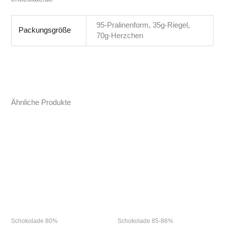
95-Pralinenform, 35g-Riegel,
Packungsgröße
70g-Herzchen
Ähnliche Produkte
Dieses
Die
Produkt
Pro
weist
wei
mehrere
me
Varianten
Var
auf.
auf
Die
Die
Optionen
Opt
Schokolade 80%
Schokolade 85-86%