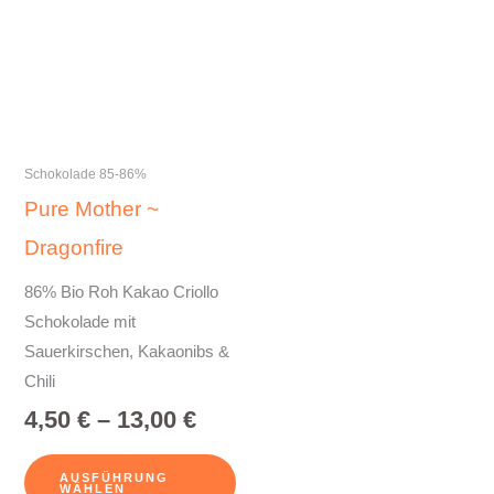
weist
mehrere
Varianten
auf.
Die
Optionen
Schokolade 85-86%
können
Pure Mother ~
auf
Dragonfire
der
Produktseite
86% Bio Roh Kakao Criollo
gewählt
Schokolade mit
werden
Sauerkirschen, Kakaonibs &
Chili
4,50
€
–
13,00
€
AUSFÜHRUNG
WÄHLEN