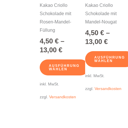
der
der
Kakao Criollo
Kakao Criollo
Produktseite
Produktseite
Schokolade mit
Schokolade mit
gewählt
gewählt
Rosen-Mandel-
Mandel-Nougat
werden
werden
Füllung
4,50
€
–
4,50
€
–
13,00
€
13,00
€
AUSFÜHRUNG
WÄHLEN
AUSFÜHRUNG
WÄHLEN
inkl. MwSt.
inkl. MwSt.
zzgl.
Versandkosten
zzgl.
Versandkosten
Dieses
Dieses