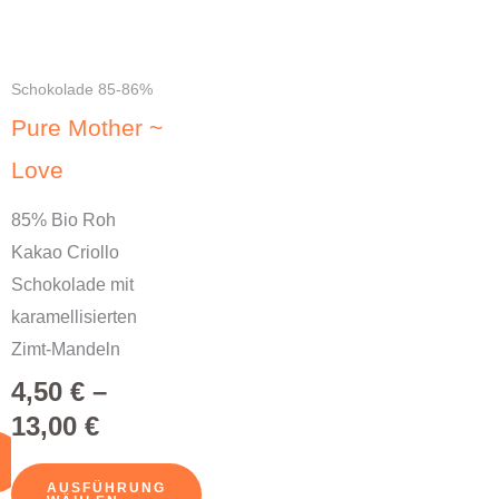
mehrere
Varianten
auf.
Schokolade 85-86%
Die
Pure Mother ~
Optionen
Love
können
auf
85% Bio Roh
der
Kakao Criollo
Produktseite
Schokolade mit
gewählt
karamellisierten
werden
Zimt-Mandeln
4,50
€
–
13,00
€
AUSFÜHRUNG