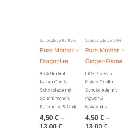
Produkt
Produkt
weist
weist
mehrere
mehrere
Varianten
Varianten
auf.
auf.
Schokolade 85-86%
Schokolade 85-86%
Die
Die
Pure Mother ~
Pure Mother ~
Optionen
Optionen
Dragonfire
Ginger-Flame
können
können
auf
auf
86% Bio Roh
86% Bio Roh
der
der
Kakao Criollo
Kakao Criollo
Produktseite
Produktseite
Schokolade mit
Schokolade mit
gewählt
gewählt
Sauerkirschen,
Ingwer &
werden
werden
Kakaonibs & Chili
Kakaonibs
4,50
€
–
4,50
€
–
13,00
€
13,00
€