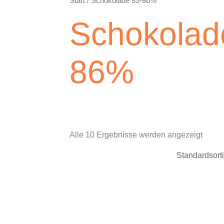
Start
/ Schokolade 85-86%
Schokolad
86%
Alle 10 Ergebnisse werden angezeigt
Dieses
Dieses
Produkt
Produkt
weist
weist