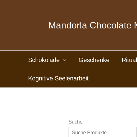
Zum
Inhalt
springen
Mandorla Chocolate 
Schokolade
Geschenke
Ritua
Kognitive Seelenarbeit
Suche