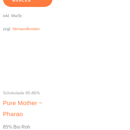
WÄHLEN
inkl. MwSt.
zzgl.
Versandkosten
Dieses
Produkt
weist
mehrere
Varianten
auf.
Schokolade 85-86%
Die
Pure Mother ~
Optionen
Pharao
können
auf
85% Bio Roh