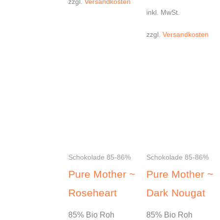
zzgl.
Versandkosten
inkl. MwSt.
zzgl.
Versandkosten
Dieses
Dieses
Produkt
Produkt
weist
weist
mehrere
mehrere
Varianten
Varianten
auf.
auf.
Schokolade 85-86%
Schokolade 85-86%
Die
Die
Pure Mother ~
Pure Mother ~
Optionen
Optionen
Roseheart
Dark Nougat
können
können
auf
auf
85% Bio Roh
85% Bio Roh