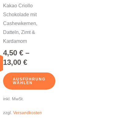
der
Kakao Criollo
Produktseite
Schokolade mit
gewählt
Cashewkernen,
werden
Datteln, Zimt &
Kardamom
4,50
€
–
13,00
€
AUSFÜHRUNG
WÄHLEN
inkl. MwSt.
zzgl.
Versandkosten