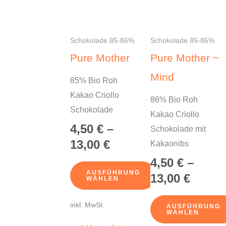
mehrere
mehrere
Varianten
Varianten
auf.
auf.
Schokolade 85-86%
Schokolade 85-86%
Die
Die
Pure Mother
Pure Mother ~
Optionen
Optionen
Mind
85% Bio Roh
können
können
Kakao Criollo
auf
auf
86% Bio Roh
Schokolade
der
der
Kakao Criollo
4,50
€
–
Produktseite
Produktseite
Schokolade mit
13,00
€
gewählt
gewählt
Kakaonibs
werden
werden
4,50
€
–
AUSFÜHRUNG
13,00
€
WÄHLEN
inkl. MwSt.
AUSFÜHRUNG
WÄHLEN