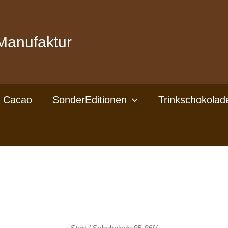
Manufaktur
l Cacao
SonderEditionen
Trinkschokolad
SUCHE