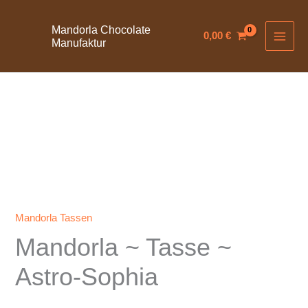
Zum
Inhalt
Mandorla Chocolate
0,00
€
Manufaktur
springen
Mandorla
~
Tasse
~
Astro-
Mandorla Tassen
Sophia
Menge
Mandorla ~ Tasse ~
Astro-Sophia