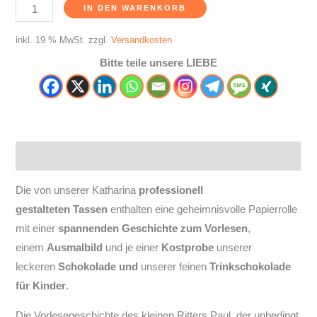
IN DEN WARENKORB
inkl. 19 % MwSt.
zzgl.
Versandkosten
Bitte teile unsere LIEBE
Beschreibung
Die von unserer Katharina
professionell
gestalteten
Tassen
enthalten eine geheimnisvolle Papierrolle
mit einer
spannenden Geschichte zum Vorlesen
,
einem
Ausmalbild
und je einer
Kostprobe
unserer
leckeren
Schokolade
und
unserer feinen
Trinkschokolade
für Kinder
.
Die Vorlesegeschichte des kleinen Ritters Paul, der unbedingt