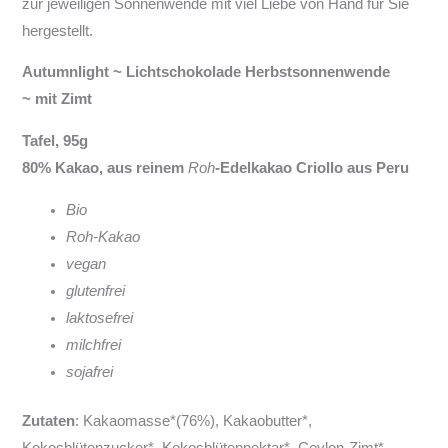
zur jeweiligen Sonnenwende mit viel Liebe von Hand für Sie
hergestellt.
Autumnlight ~ Lichtschokolade Herbstsonnenwende
~ mit Zimt
Tafel, 95g
80% Kakao, aus reinem
Roh
-Edelkakao Criollo aus Peru
Bio
Roh-Kakao
vegan
glutenfrei
laktosefrei
milchfrei
sojafrei
Zutaten
: Kakaomasse*(76%), Kakaobutter*,
Kokosblütenzucker*, Kokosblütennektar*, Ceylon-Zimt*,