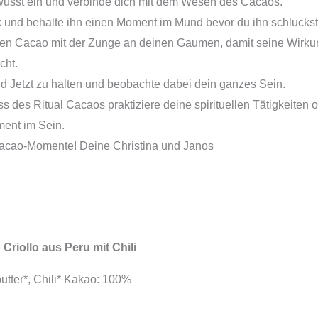
wusst ein und verbinde dich mit dem Wesen des Cacaos.
und behalte ihn einen Moment im Mund bevor du ihn schluckst
en Cacao mit der Zunge an deinen Gaumen, damit seine Wirkung
cht.
d Jetzt zu halten und beobachte dabei dein ganzes Sein.
es Ritual Cacaos praktiziere deine spirituellen Tätigkeiten o
ent im Sein.
acao-Momente! Deine Christina und Janos
riollo aus Peru mit Chili
ter*, Chili* Kakao: 100%