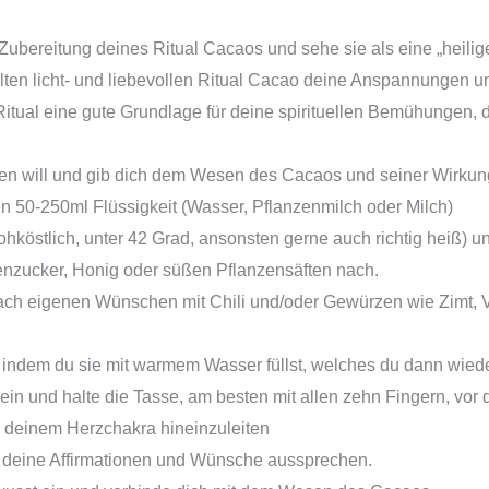
Zubereitung deines Ritual Cacaos und sehe sie als eine „heilige 
llten licht- und liebevollen Ritual Cacao deine Anspannungen un
Ritual eine gute Grundlage für deine spirituellen Bemühungen,
n will und gib dich dem Wesen des Cacaos und seiner Wirkung
 50-250ml Flüssigkeit (Wasser, Pflanzenmilch oder Milch)
rohköstlich, unter 42 Grad, ansonsten gerne auch richtig heiß) u
enzucker, Honig oder süßen Pflanzensäften nach.
ach eigenen Wünschen mit Chili und/oder Gewürzen wie Zimt, 
 indem du sie mit warmem Wasser füllst, welches du dann wiede
ein und halte die Tasse, am besten mit allen zehn Fingern, vor
s deinem Herzchakra hineinzuleiten
 deine Affirmationen und Wünsche aussprechen.