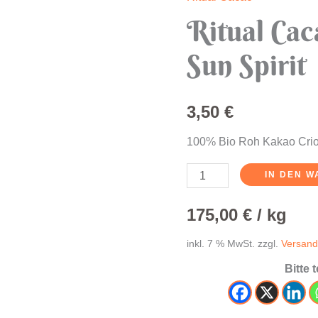
Ritual
Ritual Cac
Cacao
~
Sun Spirit
Chuncho
Sun
Spirit
3,50
€
Menge
100% Bio Roh Kakao Criol
IN DEN 
175,00
€
/
kg
inkl. 7 % MwSt.
zzgl.
Versand
Bitte 