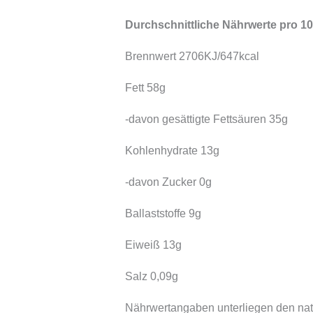
Durchschnittliche Nährwerte pro 10
Brennwert 2706KJ/647kcal
Fett 58g
-davon gesättigte Fettsäuren 35g
Kohlenhydrate 13g
-davon Zucker 0g
Ballaststoffe 9g
Eiweiß 13g
Salz 0,09g
Nährwertangaben unterliegen den na