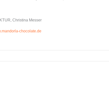
R, Christina Messer
.mandorla-chocolate.de
es
Dieses
ukt
Produkt