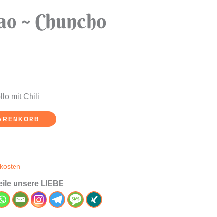
ao ~ Chuncho
lo mit Chili
WARENKORB
kosten
teile unsere LIEBE