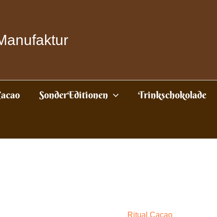
Manufaktur
Cacao
SonderEditionen
Trinkschokolade
Ritual Cacao