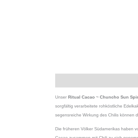
Beschreibung
Zusätzliche Infor
Unser
Ritual Cacao ~ Chuncho Sun Spir
sorgfältig verarbeitete rohköstliche Edelk
segensreiche Wirkung des Chilis können di
Die früheren Völker Südamerikas haben vo
Cacao zusammen mit Chili zu sich genom