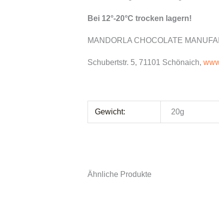
Bei 12°-20°C trocken lagern!
MANDORLA CHOCOLATE MANUFAKTU
Schubertstr. 5, 71101 Schönaich,
www
Gewicht:
20g
Ähnliche Produkte
Dies
Prod