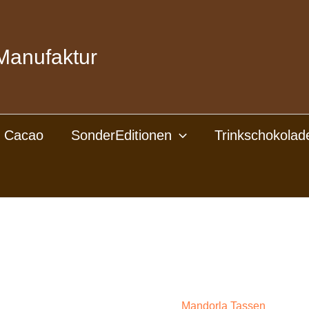
Manufaktur
l Cacao
SonderEditionen
Trinkschokolad
Mandorla Tassen