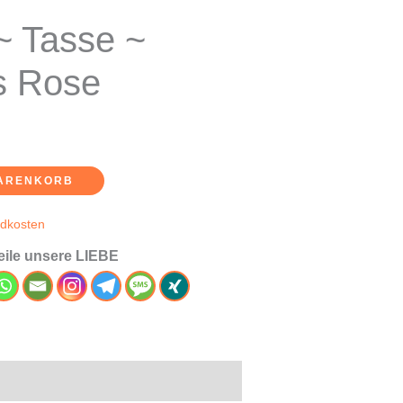
~ Tasse ~
s Rose
WARENKORB
dkosten
teile unsere LIEBE