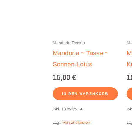
Mandorla Tassen
Ma
Mandorla ~ Tasse ~
M
Sonnen-Lotus
K
15,00
€
1
IN DEN WARENKORB
inkl. 19 % MwSt.
in
zzgl.
Versandkosten
zz