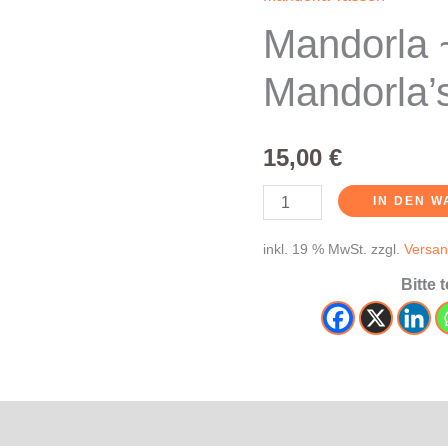
Mandorla
~
Mandorla 
Tasse
Mandorla’
~
Mandorla’s
Rose
15,00
€
Menge
IN DEN 
inkl. 19 % MwSt.
zzgl.
Versan
Bitte 