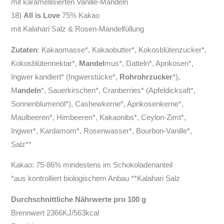
mit karamellisierten Vanille-Mandeln
18)
All is Love
75% Kakao
mit Kalahari Salz & Rosen-Mandelfüllung
Zutaten
: Kakaomasse*, Kakaobutter*, Kokosblütenzucker*,
Kokosblütennektar*,
Mandel
mus*, Datteln*, Aprikosen*,
Ingwer kandiert* (Ingwerstücke*,
Rohrohrzucker
*),
M
andeln
*, Sauerkirschen*, Cranberries* (Apfeldicksaft*,
Sonnenblumenöl*), Cashewkerne*, Aprikosenkerne*,
Maulbeeren*, Himbeeren*, Kakaonibs*, Ceylon-Zimt*,
Ingwer*, Kardamom*, Rosenwasser*, Bourbon-Vanille*,
Salz**
Kakao: 75-86% mindestens im Schokoladenanteil
*aus kontrolliert biologischem Anbau **Kalahari Salz
Durchschnittliche Nährwerte pro 100 g
Brennwert 2366KJ/563kcal