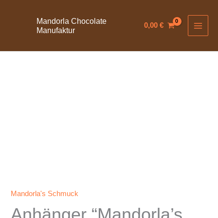
Zum
Inhalt
Mandorla Chocolate
0,00
€
Manufaktur
springen
Mandorla's Schmuck
Anhänger “Mandorla’s