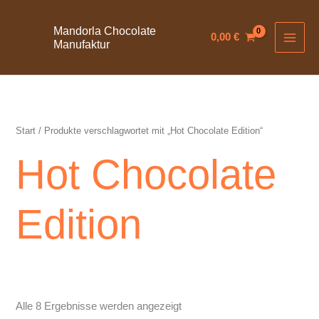
Zum
Inhalt
Mandorla Chocolate
0,00
€
Manufaktur
springen
Start
/ Produkte verschlagwortet mit „Hot Chocolate Edition“
Hot Chocolate
Edition
Alle 8 Ergebnisse werden angezeigt