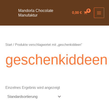
Zum
Inhalt
Mandorla Chocolate
0,00
€
Manufaktur
springen
Start
/ Produkte verschlagwortet mit „geschenkiddeen“
geschenkiddeen
Einzelnes Ergebnis wird angezeigt