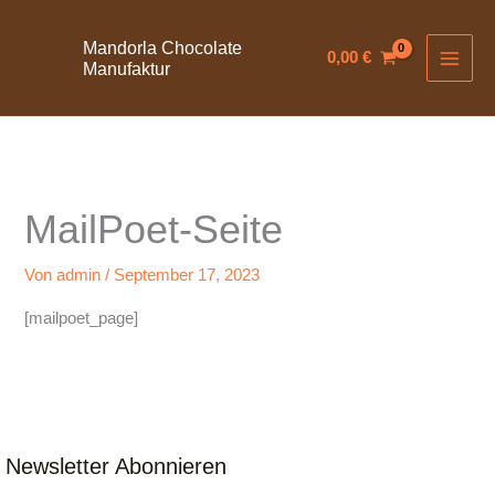
Zum
Inhalt
Mandorla Chocolate
0,00
€
Manufaktur
springen
MailPoet-Seite
Von
admin
/
September 17, 2023
[mailpoet_page]
Newsletter Abonnieren